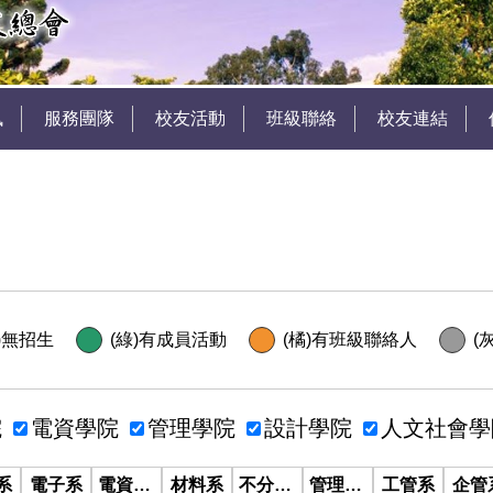
訊
服務團隊
校友活動
班級聯絡
校友連結
)無招生
(綠)有成員活動
(橘)有班級聯絡人
(
院
電資學院
管理學院
設計學院
人文社會學
系
電子系
電資學士班
材料系
不分系學士班
管理學士班
工管系
企管