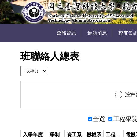
會務資訊
最新消息
校友會
班聯絡人總表
(空白
全選
工程學
入學年度
學制
資工系
機械系
工程學士班
電機