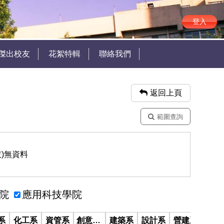
登入
傑出校友
花絮特輯
聯絡我們
返回上頁
範圍查詢
灰)無資料
院
應用科技學院
系
化工系
資管系
創意設計學士班
建築系
設計系
營建系
外語