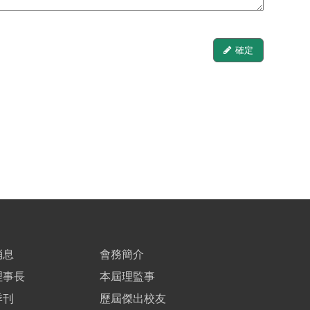
確定
消息
會務簡介
理事長
本屆理監事
季刊
歷屆傑出校友