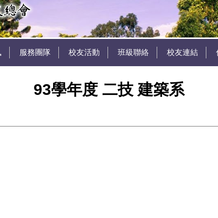
訊
服務團隊
校友活動
班級聯絡
校友連結
93學年度 二技 建築系