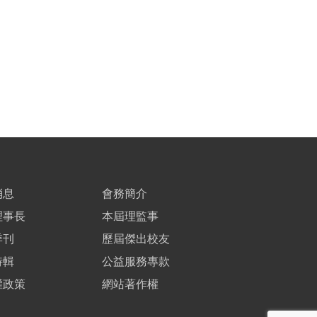
消息
會務簡介
理事長
本屆理監事
季刊
歷屆傑出校友
特輯
公益服務專款
權政策
網站著作權