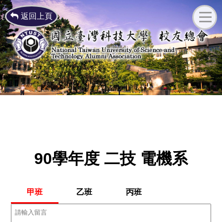
返回上頁
90學年度 二技 電機系
甲班
乙班
丙班