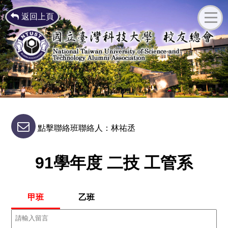
返回上頁
點擊聯絡班聯絡人：林祐丞
91學年度 二技 工管系
甲班
乙班