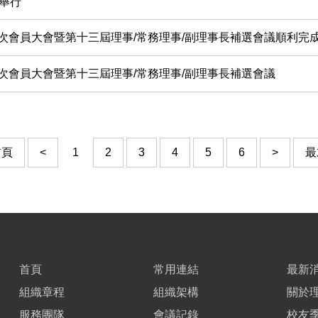
滿舉行
次會員大會暨第十三屆理事/常務理事/副理事長補選會議順利完
次會員大會暨第十三屆理事/常務理事/副理事長補選會議
前頁
<
1
2
3
4
5
6
>
最
首頁
常用連結
最新
組織章程
組織架構
關於
服務團隊
會議記錄
校友