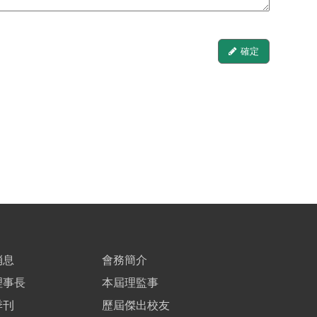
確定
消息
會務簡介
理事長
本屆理監事
季刊
歷屆傑出校友