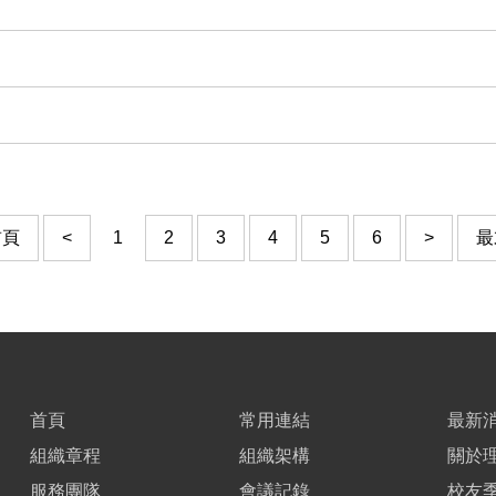
前頁
<
1
2
3
4
5
6
>
最
首頁
常用連結
最新
組織章程
組織架構
關於
服務團隊
會議記錄
校友