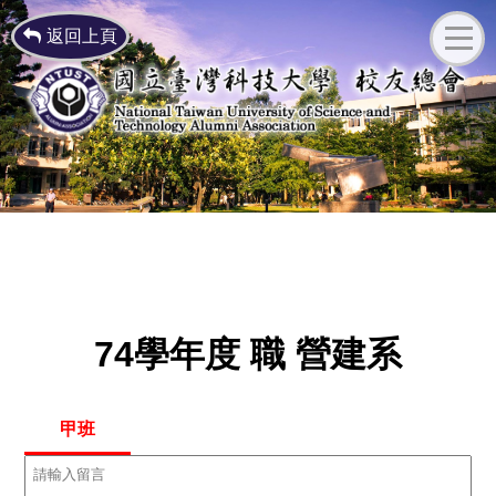
返回上頁
74學年度 職 營建系
甲班