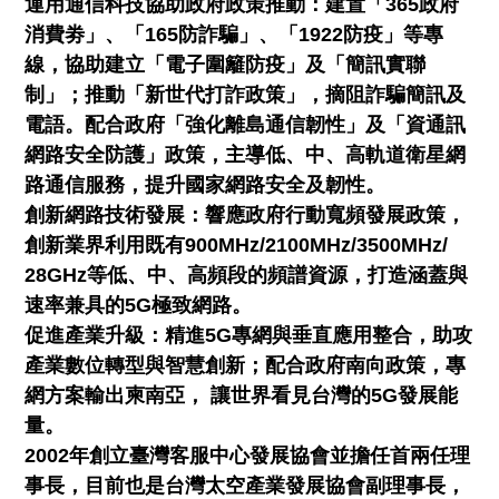
運用通信科技協助政府政策推動：建置「365政府
消費劵」、「165防詐騙」、「1922防疫」等專
線，協助建立「電子圍籬防疫」及「簡訊實聯
制」；推動「新世代打詐政策」，摘阻詐騙簡訊及
電語。配合政府「強化離島通信韌性」及「資通訊
網路安全防護」政策，主導低、中、高軌道衛星網
路通信服務，提升國家網路安全及韌性。
創新網路技術發展：響應政府行動寬頻發展政策，
創新業界利用既有900MHz/2100MHz/3500MHz/
28GHz等低、中、高頻段的頻譜資源，打造涵蓋與
速率兼具的5G極致網路。
促進產業升級：精進5G專網與垂直應用整合，助攻
產業數位轉型與智慧創新；配合政府南向政策，專
網方案輸出柬南亞， 讓世界看見台灣的5G發展能
量。
2002年創立臺灣客服中心發展協會並擔任首兩任理
事長，目前也是台灣太空產業發展協會副理事長，