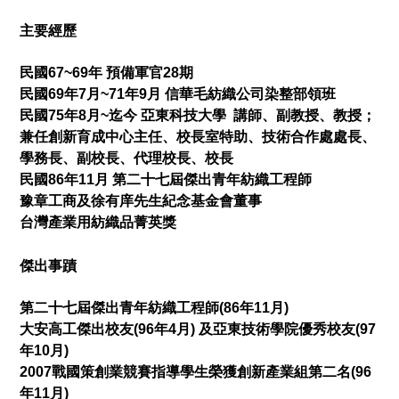
主要經歷
民國67~69年 預備軍官28期
民國69年7月~71年9月 信華毛紡織公司染整部領班
民國75年8月~迄今 亞東科技大學 講師、副教授、教授；
兼任創新育成中心主任、校長室特助、技術合作處處長、
學務長、副校長、代理校長、校長
民國86年11月 第二十七屆傑出青年紡織工程師
豫章工商及徐有庠先生紀念基金會董事
台灣產業用紡織品菁英獎
傑出事蹟
第二十七屆傑出青年紡織工程師(86年11月)
大安高工傑出校友(96年4月) 及亞東技術學院優秀校友(97
年10月)
2007戰國策創業競賽指導學生榮獲創新產業組第二名(96
年11月)