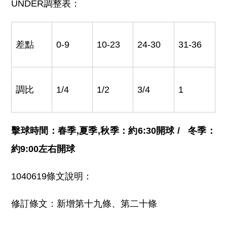
UNDER調整表：
差點
0-9
10-23
24-30
31-36
調比
1/4
1/2
3/4
1
擊球時間：春季
,
夏季
,
秋季：約
6:30
開球
/
冬季：
約
9:00
左右開球
1040619條文說明：
修訂條文：新增第十九條、第二十條