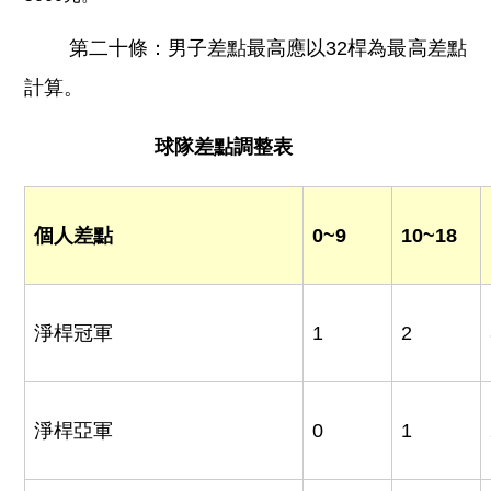
第二十條：男子差點最高應以32桿為最高差點
計算。
球隊差點調整表
個人差點
0~9
10~18
淨桿冠軍
1
2
淨桿亞軍
0
1