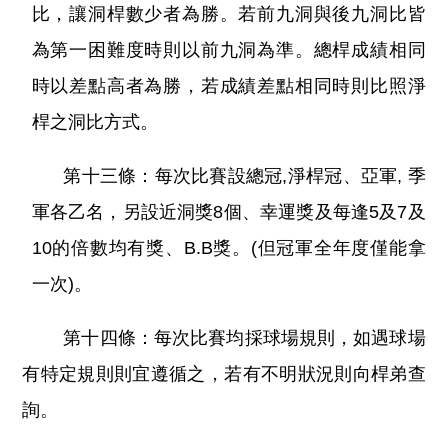
比，讓洞桿數少者為勝。若前九洞與後九洞比皆
為第一困難度時則以前九洞為準。總桿成績相同
時以差點高者為勝，若成績差點相同時則比照淨
桿之洞比方式。
第十三條：每次比賽設總冠,淨桿冠、亞軍, 季
軍各乙名，另設近洞獎8個、幸運獎及每逢5及7及
10的倍數均有獎、B.B獎。(但冠軍全年度僅能拿
一次)。
第十四條：每次比賽均採球場規則，如遇球場
有特定規則則宜遵循之，若有不明狀況則向桿弟查
詢。