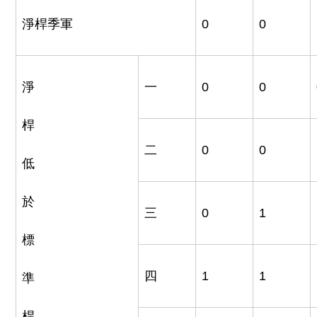
淨桿季軍
0
0
淨
一
0
0
桿
二
0
0
低
於
三
0
1
標
四
1
1
準
桿