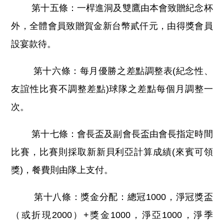
第十五條：一桿進洞及雙鷹由本會致贈紀念杯
外，全體會員致贈賀金新台幣貳仟元，由得獎會員
設宴款待。
第十六條：每月優勝之差點調整表(紀念性、
友誼性比賽不調整差點)球隊之差點每個月調整一
次。
第十七條：會長盃及副會長盃由會長指定時間
比賽，比賽則採取新新貝利亞計算成績(來賓可領
獎)，餐費則由隊上支付。
第十八條：獎金分配：總冠1000，淨冠獎盃
（或折現2000）+獎金1000，淨亞1000，淨季