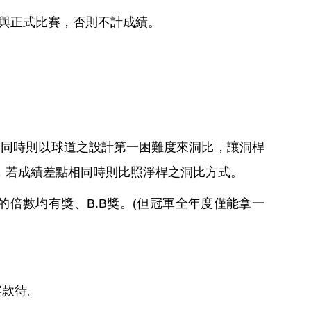
與正式比賽，否則不計成績。
。
同時則以球道之設計第一困難度來洞比，讓洞桿
，若成績差點相同時則比照淨桿之洞比方式。
的倍數均有獎、B.B獎。(但冠軍全年度僅能拿一
。
宴款待。