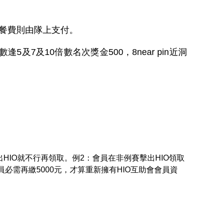
餐費則由隊上支付。
及7及10倍數名次獎金500，8near pin近洞
出HIO就不行再領取。例2：會員在非例賽擊出HIO領取
必需再繳5000元，才算重新擁有HIO互助會會員資