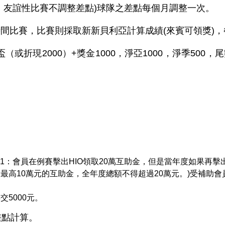
友誼性比賽不調整差點)球隊之差點每個月調整一次。
比賽，比賽則採取新新貝利亞計算成績(來賓可領獎)，
2000）+獎金1000，淨亞1000，淨季500，尾數逢5
(例1：會員在例賽擊出HIO領取20萬互助金，但是當年度如果再擊
最高10萬元的互助金，全年度總額不得超過20萬元。)受補助會員
交5000元。
點計算。