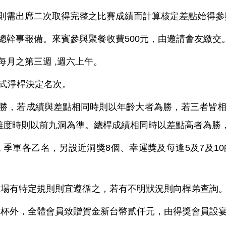
需出席二次取得完整之比賽成績而計算核定差點始得參
幹事報備。來賓參與聚餐收費500元，由邀請會友繳交
月之第三週 ,週六上午。
式淨桿決定名次。
，若成績與差點相同時則以年齡大者為勝，若三者皆相
難度時則以前九洞為準。總桿成績相同時以差點高者為勝
季軍各乙名，另設近洞獎8個、幸運獎及每逢5及7及10
有特定規則則宜遵循之，若有不明狀況則向桿弟查詢
外，全體會員致贈賀金新台幣貳仟元，由得獎會員設