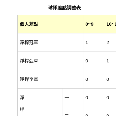
球隊差點調整表
個人差點
0~9
10~
淨桿冠軍
1
2
淨桿亞軍
0
1
淨桿季軍
0
0
淨
一
0
0
桿