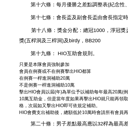
第十六條：每月優勝之差點調整表(紀念性、
第十七條：會長盃及副會長盃由會長指定時間
第十八條：獎金分配：總冠1000，淨冠獎盃（或折現
獎(五桿洞及三桿洞)及birdy，BB200
第十九條： HIO互助會規則。
只要是本隊會員強制參加
會員在例賽或不在例賽擊出HIO都算
在例賽一桿進洞補助20萬
不是例賽一桿進洞補助10萬
擊出HIO會員以屆(年)為單位予以補助每年最高20萬
10萬互助金，但是當年度如果再擊出HIO就只能再領取
格，次屆如又擊出HIO即可依規定補助。
HIO會費支出補助後，總額低於10萬時會請所有會員再
第二十條：男子差點最高應以32桿為最高差