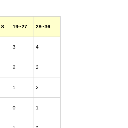
18
19~27
28~36
3
4
2
3
1
2
0
1