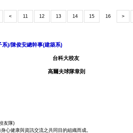
<
11
12
13
14
15
16
>
子系)/陳俊安總幹事(建築系)
台科大校友
高爾夫球隊章則
校友隊)
衡身心健康與資訊交流之共同目的組織而成。