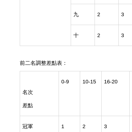
九
2
3
十
2
3
前二名調整差點表：
0-9
10-15
16-20
名次
差點
冠軍
1
2
3