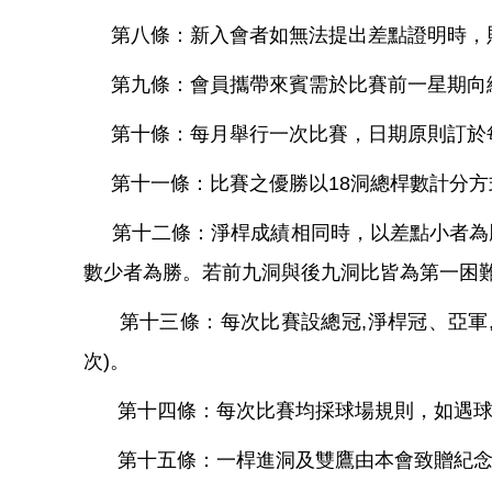
第八條：新入會者如無法提出差點證明時，則
第九條：會員攜帶來賓需於比賽前一星期向總
第十條：每月舉行一次比賽，日期原則訂於每
第十一條：比賽之優勝以18洞總桿數計分方
第十二條：淨桿成績相同時，以差點小者為勝
數少者為勝。若前九洞與後九洞比皆為第一困
第十三條：每次比賽設總冠,淨桿冠、亞軍, 
次)。
第十四條：每次比賽均採球場規則，如遇球場
第十五條：一桿進洞及雙鷹由本會致贈紀念杯