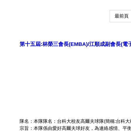
最前頁
第十五屆:林榮三會長(EMBA)/江順成副會長(電
隊名：本隊隊名：台科大校友高爾夫球隊(簡稱:台科大
宗旨：本隊係由愛好高爾夫球好友，為連絡感情、平