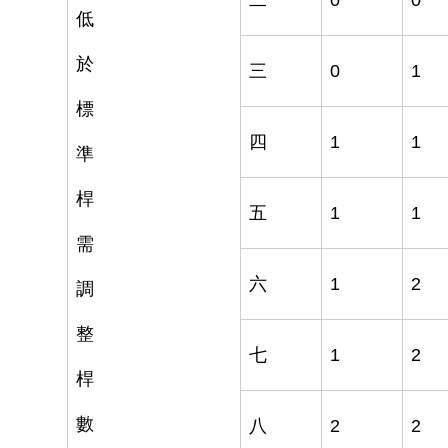
二
0
0
低
於
三
0
1
標
四
1
1
準
桿
五
1
1
需
六
1
2
調
整
七
1
2
桿
數
八
2
2