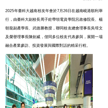
2025年臺科大越南校友年會於7月26日在越南峴港順利舉
行，由臺科大副校長周子銓帶領電資學院呂政修院長、楊
朝龍副產學長、武德勝教授，聯同校友總會理事長吳堉文
及榮譽理事長陳劍威，偕同多位校友代表參與，展開一場
融合產業參訪、投資發展與國際對話的精采行程。