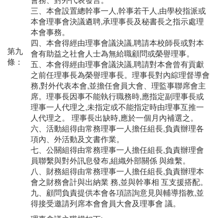
三、本會設置總幹事一人,幹事若干人,由學校指派或
本會理事會決議遴聘,承理事長及秘書長之指示處理
本會事務。
四、本會得經由理事會議決議,聘請本校師長或對本
第九
會有助益之社會人士為無給職顧問或榮譽理事。
條：
五、本會得經由理事會議決議,聘請對本會曾有貢獻
之前任理事長為榮譽理事長。理事長對內綜理督導會
務,對外代表本會,並擔任會員大會、理監事聯席會主
席。理事長因事不能執行職務時,應指定副理事長或
理事一人代理之,未指定或不能指定時由理事互推一
人代理之。 理事長出缺時,應於一個月內補選之。
六、活動組得由常務理事一人擔任組長,負責辦理各
項內、外活動及文書作業。
七、公關組得由常務理事一人擔任組長,負責辦理會
員聯繫與對外訊息發布,組織外部關係 與維繫。
八、財務組得由常務理事一人擔任組長,負責辦理本
會之財務會計與出納業 務,並與幹事相 互支援搭配。
九、顧問負責提供本會各項諮詢意見與輔導指教,並
得接受邀請列席本會會員大會及理事會 議。