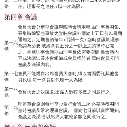
條：
任。理事長之連任,<以一次為限>。
第四章 會議
會員大會分定期會議與臨時會議兩種,由理事長召集,
召集時除緊急事故之臨時會議外應於十五日前以書面
通知之。定期會議每年<召開一次>,臨時會議於理事
第十六
會認為必要,或經會員五分之一以上之請求時召開
條：
之。常務理事會議則由理事長依需要召開,惟會議內
容或決議涉及本會組織或會員權益者,應向會員公開
會議及決議內容。
第十七
會員不能親自出席會員大會時,得以書面委託其他會
條：
員代理,每一會員以代理一人為限。
第十八
會員大會之決議,以出席人數較多數之同意行之。
條：
理監事會原則每年至少舉行會議二次,必要時得召開
第十九
臨時會議及常務理事會議。 應於七日前以書面通知,
條：
會議之決議,各以出席人數較多數之同意行之。
第五章 經費與會計