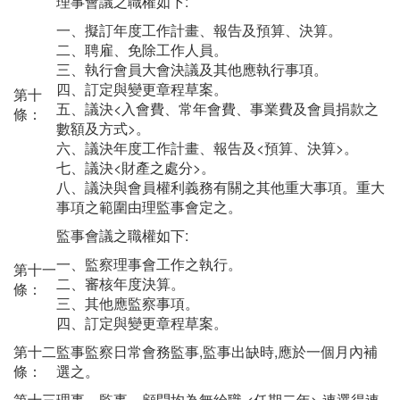
理事會議之職權如下:
一、擬訂年度工作計畫、報告及預算、決算。
二、聘雇、免除工作人員。
三、執行會員大會決議及其他應執行事項。
四、訂定與變更章程草案。
第十
五、議決<入會費、常年會費、事業費及會員捐款之
條：
數額及方式>。
六、議決年度工作計畫、報告及<預算、決算>。
七、議決<財產之處分>。
八、議決與會員權利義務有關之其他重大事項。重大
事項之範圍由理監事會定之。
監事會議之職權如下:
一、監察理事會工作之執行。
第十一
二、審核年度決算。
條：
三、其他應監察事項。
四、訂定與變更章程草案。
第十二
監事監察日常會務監事,監事出缺時,應於一個月內補
條：
選之。
第十三
理事、監事、顧問均為無給職,<任期二年>,連選得連