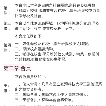
本會非以營利為目的之社會團體,宗旨在發揚母校
第二
『精誠』校訓,服務並整合在校生,學分班與校友力量
條：
回饋母校及社會。
第三
本會以全球為組織區域。各地區得籌設分會,經理監
條：
事同意後可設立,成立後章程可另立。
本會之任務如下:
一、強化母校及在校生,學分班與校友之聯繫。
第四
二、舉辦校友聯誼活動。
條：
三、輔導在校生,學分班與校友就業、轉業、創業與
急難救助,並推動校友終生學習。
第二章 會員
本會會員資格如下:
一、個人會員：凡具有國立臺灣科技大學工業管理系
第五
所之校友資格者。
條：
二、贊助會員：贊助本會工作之團體或個人。
三、榮譽會員：有助本會會務發展。