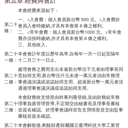
本會經費來源如下：
一、<入會費：個人會員新台幣 500 元。>入會費於
第二十
會員入會時繳納,才具有本會第 6 條之權利。
條：
二、<常年會費：個人會員新台幣1000 元。>常年會
費亦須按時繳納,亦才具有本會第 6 條之權利。
三、其他收入。
第二十
本會會計年度以歷年為準,自每年一月一日起至隔年
一條：
十二月三十一日止。
處理會務之費用支出未逾新台幣伍千元者由理事長同
第二十
意始得支用,新台幣伍仟元未達一萬元者須由常務理
二條：
事會議決議或追認始得支用。超過新台幣一萬元者須
通過理事會議決議或追認始得支用。
本會財務收支情形由幹事列冊登錄,並由財務組常務
第二十
理事負責管理督導,不定期交由秘書長及理事長審核
三條：
並簽名確認。於理事會議時宣告支用情形並交由監事
審核並簽名確認。
第二十
本會解散後,剩餘財產歸屬國立臺灣科技大學工業管