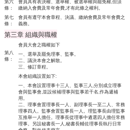
第六
會員具有表決權、選舉權、被選舉權與罷免權,但須
條：
繳納入會費及常年會費,才有此條之權利。
第七
會員有遵守本會章程、決議、繳納會費及常年會費之
條：
義務。
第三章 組織與職權
會員大會之職權如下
第八
一、選舉及罷免理事、監事。
條：
二、議決本會之解散。
三、修訂章程。
本會組織設置如下:
一、本會設置理事十三人、監事三人,分別成立理事
會與監事會,並設候補理事與監事若干名,作為遞補
用。
二、理事會置理事長一人、副理事長一至二人、常務
理事四人。監事會置監事長一人。理監事長由理監事
互推舉一人擔任。理事長從理事中遴選四人擔任常務
理事。另設秘書長一人,秘書長輔佐理事長執行日常
會務、對外代表發言。