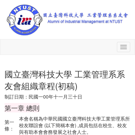
Toggl
naviga
國立臺灣科技大學 工業管理系系
友會組織章程(初稿)
制訂日期：民國一00年十一月三十日
第一章 總則
本會名稱為中華民國國立臺灣科技大學工業管理系所
第一
校友聯誼會 (以下簡稱本會) ,成員包括在校生、校友
條：
與有助本會會務發展之社會人士。