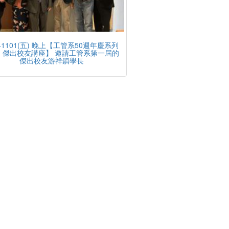
241101(五) 晚上【工管系50週年慶系列
- 傑出校友講座】 邀請工管系第一屆的
傑出校友游祥鎮學長