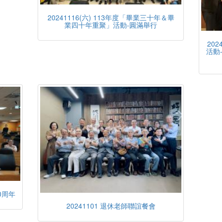
20241116(六) 113年度「畢業三十年＆畢
業四十年重聚」活動-圓滿舉行
20
活動
0周年
20241101 退休老師聯誼餐會