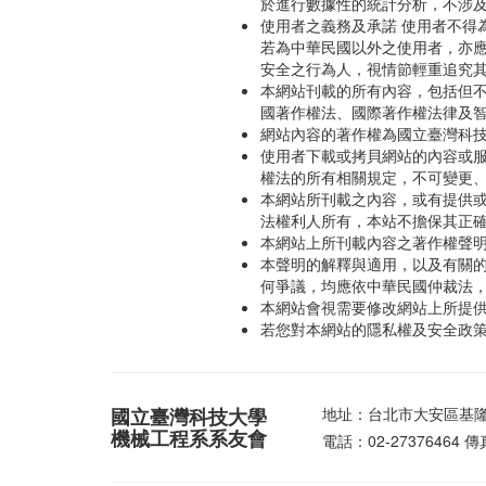
於進行數據性的統計分析，不涉
使用者之義務及承諾 使用者不得
若為中華民國以外之使用者，亦
安全之行為人，視情節輕重追究
本網站刊載的所有內容，包括但
國著作權法、國際著作權法律及
網站內容的著作權為國立臺灣科
使用者下載或拷貝網站的內容或
權法的所有相關規定，不可變更
本網站所刊載之內容，或有提供
法權利人所有，本站不擔保其正
本網站上所刊載內容之著作權聲
本聲明的解釋與適用，以及有關
何爭議，均應依中華民國仲裁法
本網站會視需要修改網站上所提
若您對本網站的隱私權及安全政
國立臺灣科技大學
地址：台北市大安區基隆
機械工程系系友會
電話：02-27376464 傳