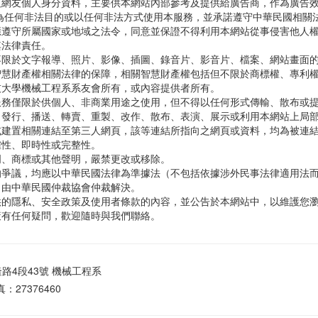
及網友個人身分資料，主要供本網站內部參考及提供給廣告商，作為廣告
為任何非法目的或以任何非法方式使用本服務，並承諾遵守中華民國相關
應遵守所屬國家或地域之法令，同意並保證不得利用本網站從事侵害他人
其法律責任。
不限於文字報導、照片、影像、插圖、錄音片、影音片、檔案、網站畫面
智慧財產權相關法律的保障，相關智慧財產權包括但不限於商標權、專利
技大學機械工程系系友會所有，或內容提供者所有。
服務僅限於供個人、非商業用途之使用，但不得以任何形式傳輸、散布或
、發行、播送、轉賣、重製、改作、散布、表演、展示或利用本網站上局
或建置相關連結至第三人網頁，該等連結所指向之網頁或資料，均為被連
確性、即時性或完整性。
明、商標或其他聲明，嚴禁更改或移除。
的爭議，均應以中華民國法律為準據法（不包括依據涉外民事法律適用法
，由中華民國仲裁協會仲裁解決。
供的隱私、安全政策及使用者條款的內容，並公告於本網站中，以維護您
策有任何疑問，歡迎隨時與我們聯絡。
路4段43號 機械工程系
真：27376460