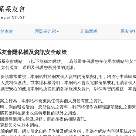
關於本會
理監事介紹
組織章程
系友會
系友會隱私權及資訊安全政策
系系友會網站」（以下簡稱本網站），為尊重並保護您在使用本網站的安
及如何蒐集、運用及保護您所提供的資訊。
的保護非常重視，本網站對於網友個人資料的蒐集與利用，均遵守中華民
個人資料保護法」或本隱私權聲明，本網站不會以電腦蒐集或利用讀者個
，讓您安心的使用本網站所提供的各項服務及資訊，以保障您的權益，本
案之行為，本網站不會蒐集任何與個人身份有關之資訊。
時，例如報名活動，您所提供之資料，我們將僅作為辦理該項活動之聯繫
將其應用在超出收集特定目的以外之用途。
因遵循適用法律及規範，而必須提供相關資訊。
更新與公告於本網站。
讀的網頁、網友所來自的IP位址及網域名稱，作為本網站內容與系統改